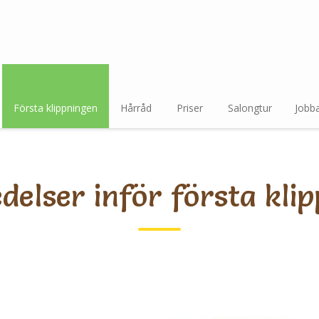
Första klippningen
Hårråd
Priser
Salongtur
Jobb
delser inför första kli